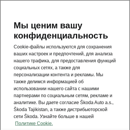
RU
Мы ценим вашу
конфиденциальность
This page is a supplementary page of the opening page.
Click the button to get back.
Cookie-файлы используются для сохранения
ваших настроек и предпочтений, для анализа
Get back to the opening page.
нашего трафика, для предоставления функций
социальных сетях, а также для
персонализации контента и рекламы. Мы
также делимся информацией об
использовании нашего сайта с нашими
партнерами по социальным сетям, рекламе и
аналитике. Вы даете согласие Škoda Auto a.s.,
Škoda Tajikistan, а также дистрибьюторской
сети Škoda. Узнайте больше в нашей
Политике Cookie.