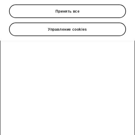
Принять все
Управление cookies
Škoda Kodiaq Sportline safety assists
Front Assist with Collision
Avoidance Assist
The Front Assist is a
collision-alert safety
system
. Faced with an unavoidable collision, it