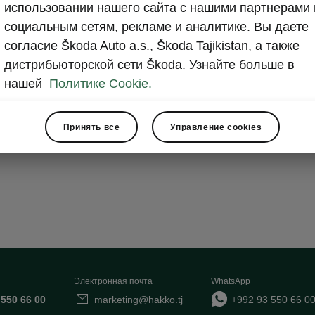
использовании нашего сайта с нашими партнерами 
ply Clever Cargo
социальным сетям, рекламе и аналитике. Вы даете
согласие Škoda Auto a.s., Škoda Tajikistan, а также
дистрибьюторской сети Škoda. Узнайте больше в
ets
нашей
Политике Cookie.
in the boot
sided boot liner
Принять все
Управление cookies
elements
Электронная почта
WhatsApp
 550 66 00
marketing@hakko.tj
+992 93 550 66 0