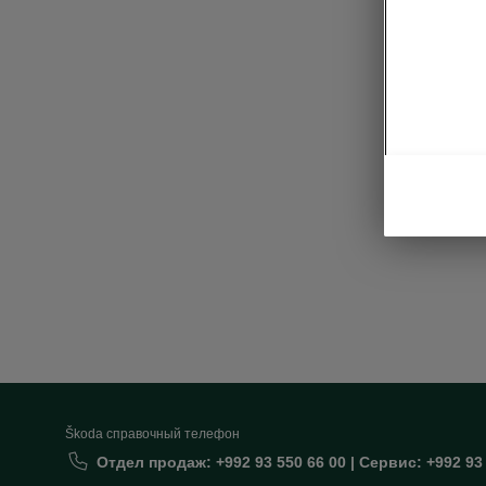
Sim
• Boot n
• Hooks 
• Double-
• Cargo 
Škoda cправочный телефон
Отдел продаж: +992 93 550 66 00 | Сервис: +992 93