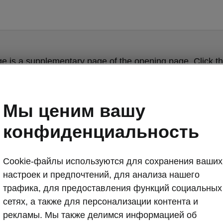
ge is a supplementary page of the opening page. Click th
to get back.
Мы ценим вашу
Get back to the opening page.
конфиденциальность
Cookie-файлы используются для сохранения ваших
настроек и предпочтений, для анализа нашего
трафика, для предоставления функций социальных
сетях, а также для персонализации контента и
рекламы. Мы также делимся информацией об