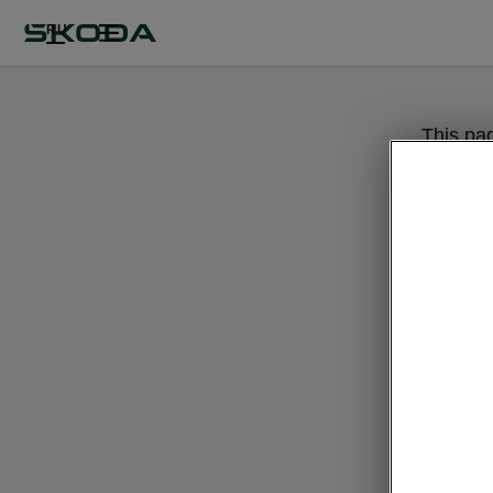
RU
This pa