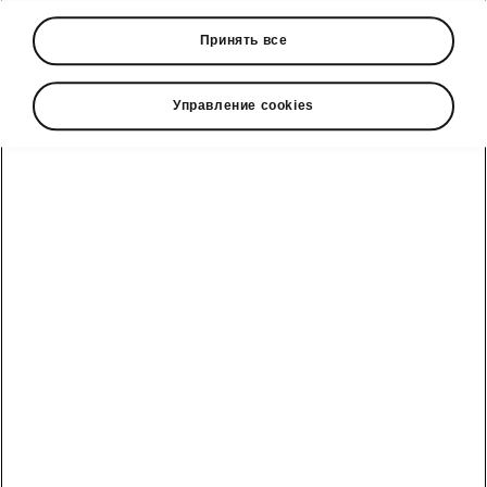
• Roller sunshades for the rear side windows
Принять все
• Door-edge protection
• Rubbish bin
• iPad holder
Управление cookies
• Rear side airbags
• Rear-tunnel storage compartment
Škoda cправочный телефон
Отдел продаж: +992 93 550 66 00 | Сервис: +992 93
550 66 00
Электронная почта
marketing@hakko.tj