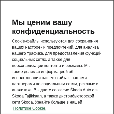
RU
Мы ценим вашу
конфиденциальность
This page is a supplementary page of the opening page.
Click the button to get back.
Cookie-файлы используются для сохранения
ваших настроек и предпочтений, для анализа
Get back to the opening page.
нашего трафика, для предоставления функций
социальных сетях, а также для
персонализации контента и рекламы. Мы
также делимся информацией об
использовании нашего сайта с нашими
партнерами по социальным сетям, рекламе и
аналитике. Вы даете согласие Škoda Auto a.s.,
Škoda Tajikistan, а также дистрибьюторской
сети Škoda. Узнайте больше в нашей
Simply Clever Family
Политике Cookie.