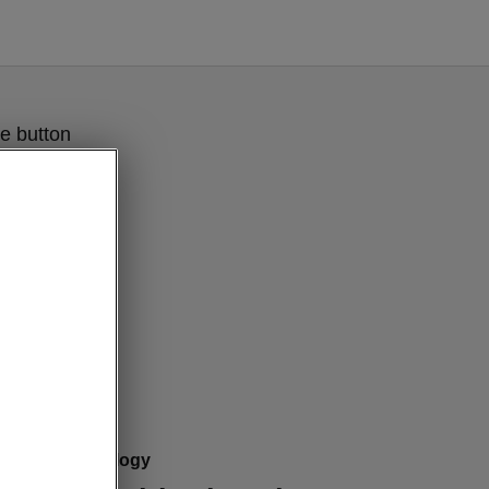
e button
smart technology