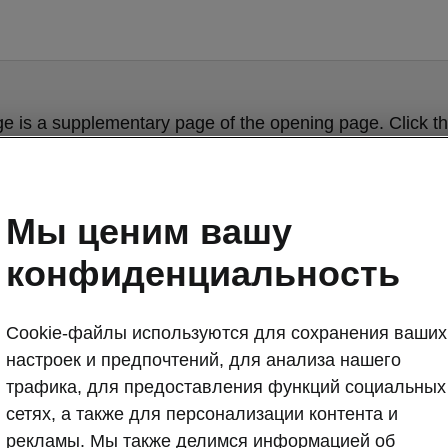
ge is a supplementary page of the opening page. Click th
to get back.
Get back to the opening page.
Мы ценим вашу
конфиденциальность
Cookie-файлы используются для сохранения ваших
настроек и предпочтений, для анализа нашего
трафика, для предоставления функций социальных
сетях, а также для персонализации контента и
Škoda Kodiaq 
рекламы. Мы также делимся информацией об