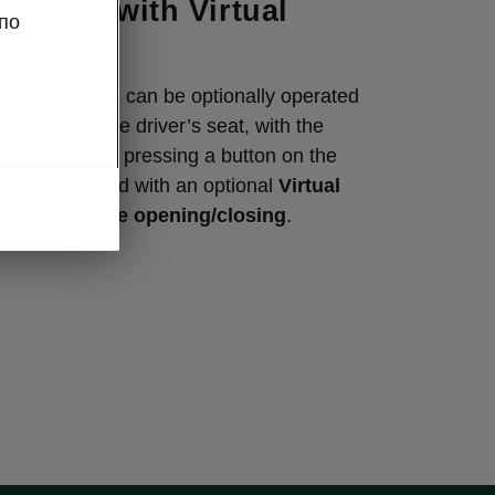
tailgate with Virtual
по
aq’s tailgate can be optionally operated
utton from the driver’s seat, with the
led key, or by pressing a button on the
ar can be fitted with an optional
Virtual
hless tailgate opening/closing
.