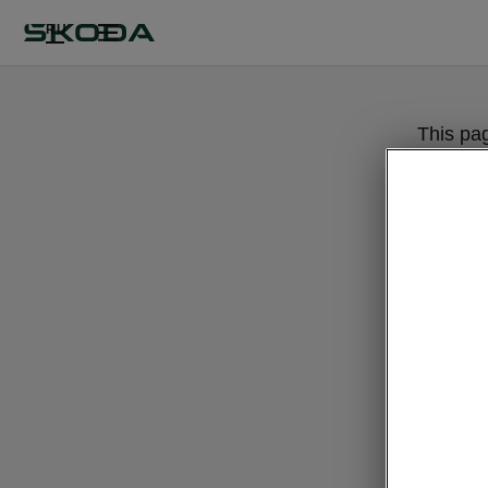
RU
This pa