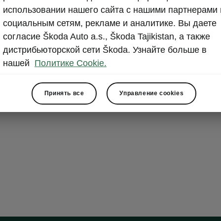
Electric 
использовании нашего сайта с нашими партнерами 
Pedal
социальным сетям, рекламе и аналитике. Вы даете
согласие Škoda Auto a.s., Škoda Tajikistan, а также
The Škoda Kodi
дистрибьюторской сети Škoda. Узнайте больше в
by pressing a b
нашей
Политике Cookie.
remote-control
tailgate. The c
Принять все
Управление cookies
Pedal
for
touc