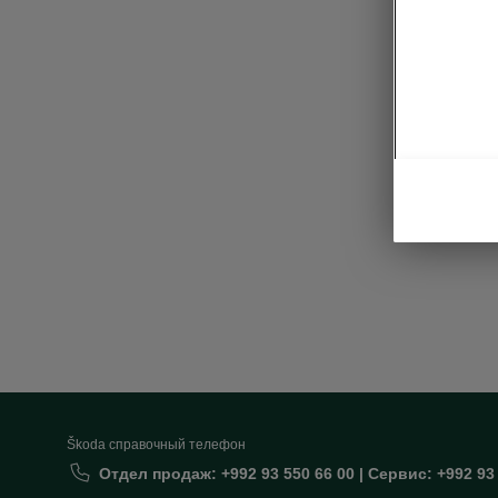
Lig
• TOP LE
• TOP LE
• Red 3D 
• Front gr
Škoda cправочный телефон
Отдел продаж: +992 93 550 66 00 | Сервис: +992 93