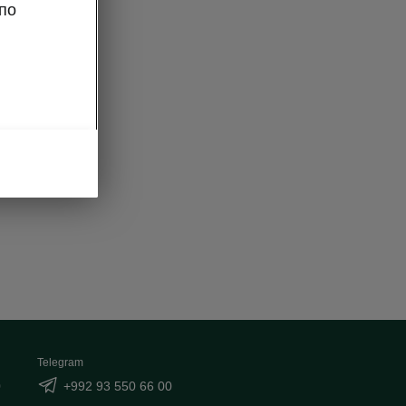
по
me effect
hts
Telegram
0
+992 93 550 66 00