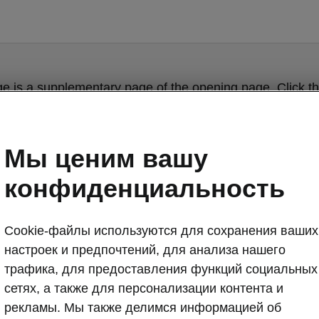
ge is a supplementary page of the opening page. Click th
to get back.
Мы ценим вашу
Get back to the opening page.
конфиденциальность
Cookie-файлы используются для сохранения ваших
настроек и предпочтений, для анализа нашего
трафика, для предоставления функций социальных
сетях, а также для персонализации контента и
рекламы. Мы также делимся информацией об