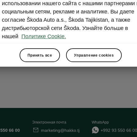
использовании нашего сайта с нашими партнерами 
ht & View Plus
социальным сетям, рекламе и аналитике. Вы даете
согласие Škoda Auto a.s., Škoda Tajikistan, а также
дистрибьюторской сети Škoda. Узнайте больше в
D Matrix headlights
нашей
Политике Cookie.
D tail lights with dynamic direction indicators and welco
crystalline structured strip between the TOP LED tail lig
Принять все
Управление cookies
ille with horizontal light strip
Электронная почта
WhatsApp
 550 66 00
marketing@hakko.tj
+992 93 550 66 0