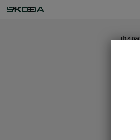
RU
This pa