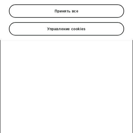
Принять все
Управление cookies
Škoda Kodiaq safety assists
Front Assist with Collision
Avoidance Assist
The Front Assist is a
collision-alert safety
system
. Faced with an unavoidable collision, it