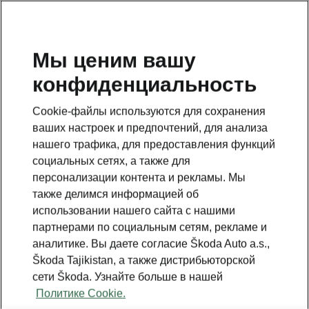
RU
Мы ценим вашу
конфиденциальность
This page is a supplementary page of the opening page.
Click the button to get back.
Cookie-файлы используются для сохранения
ваших настроек и предпочтений, для анализа
Get back to the opening page.
нашего трафика, для предоставления функций
социальных сетях, а также для
персонализации контента и рекламы. Мы
также делимся информацией об
использовании нашего сайта с нашими
партнерами по социальным сетям, рекламе и
аналитике. Вы даете согласие Škoda Auto a.s.,
Škoda Tajikistan, а также дистрибьюторской
сети Škoda. Узнайте больше в нашей
Политике Cookie.