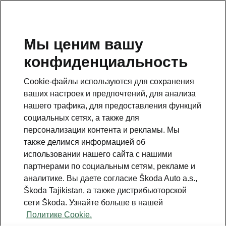
RU
Мы ценим вашу
конфиденциальность
This page is a supplementary page of the opening page.
Click the button to get back.
Cookie-файлы используются для сохранения
ваших настроек и предпочтений, для анализа
Get back to the opening page.
нашего трафика, для предоставления функций
социальных сетях, а также для
персонализации контента и рекламы. Мы
также делимся информацией об
использовании нашего сайта с нашими
партнерами по социальным сетям, рекламе и
аналитике. Вы даете согласие Škoda Auto a.s.,
Škoda Tajikistan, а также дистрибьюторской
сети Škoda. Узнайте больше в нашей
Infotainment 13" Plus
Политике Cookie.