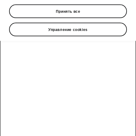
• 13” infotainment system display
Принять все
• Navigation
• Display cleaner
• Head-up display
Управление cookies
Škoda cправочный телефон
Отдел продаж: +992 93 550 66 00 | Сервис: +992 93
550 66 00
Электронная почта
marketing@hakko.tj
WhatsApp
+992 93 550 66 00