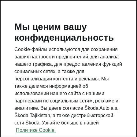
RU
Мы ценим вашу
конфиденциальность
This page is a supplementary page of the opening page.
Click the button to get back.
Cookie-файлы используются для сохранения
ваших настроек и предпочтений, для анализа
Get back to the opening page.
нашего трафика, для предоставления функций
социальных сетях, а также для
персонализации контента и рекламы. Мы
также делимся информацией об
использовании нашего сайта с нашими
партнерами по социальным сетям, рекламе и
аналитике. Вы даете согласие Škoda Auto a.s.,
Škoda Tajikistan, а также дистрибьюторской
сети Škoda. Узнайте больше в нашей
Политике Cookie.