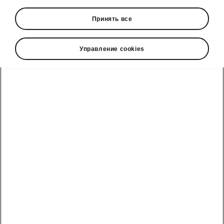
Принять все
Управление cookies
Škoda Superb safety assists
Front Assist with Collision
Avoidance Assist
The Front Assist is a
collision-alert safety
system
. Faced with an unavoidable collision, it