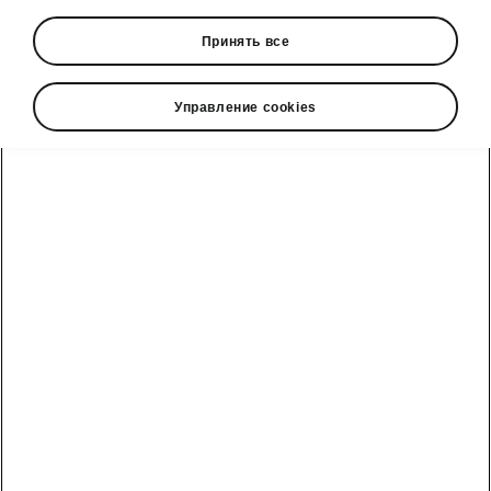
Принять все
Управление cookies
Škoda Superb smart technology
Sports chassis
Like to enjoy more of a brisk drive on the open
road from time to time? Then the optional sports
chassis is perfect for you. The
dynamic driving
experience
is intensified by the
15 millimetre