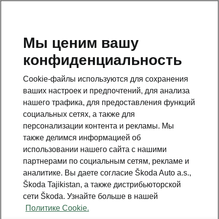
RU
Мы ценим вашу
конфиденциальность
This page is a supplementary page of the opening page.
Click the button to get back.
Cookie-файлы используются для сохранения
ваших настроек и предпочтений, для анализа
Get back to the opening page.
нашего трафика, для предоставления функций
социальных сетях, а также для
персонализации контента и рекламы. Мы
также делимся информацией об
использовании нашего сайта с нашими
партнерами по социальным сетям, рекламе и
аналитике. Вы даете согласие Škoda Auto a.s.,
Škoda Tajikistan, а также дистрибьюторской
сети Škoda. Узнайте больше в нашей
Политике Cookie.