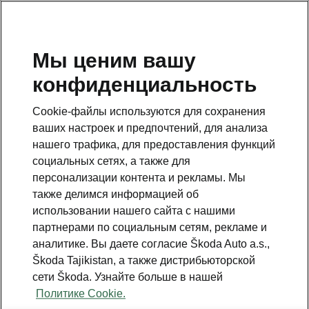
RU
Мы ценим вашу
конфиденциальность
This page is a supplementary page of the opening page.
Click the button to get back.
Cookie-файлы используются для сохранения
ваших настроек и предпочтений, для анализа
Get back to the opening page.
нашего трафика, для предоставления функций
социальных сетях, а также для
персонализации контента и рекламы. Мы
также делимся информацией об
использовании нашего сайта с нашими
партнерами по социальным сетям, рекламе и
аналитике. Вы даете согласие Škoda Auto a.s.,
Škoda Tajikistan, а также дистрибьюторской
сети Škoda. Узнайте больше в нашей
Assisted Drive Plus
Политике Cookie.