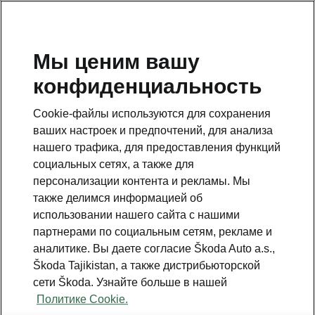
RU
Мы ценим вашу
конфиденциальность
This page is a supplementary page of the opening page.
Click the button to get back.
Cookie-файлы используются для сохранения
ваших настроек и предпочтений, для анализа
Get back to the opening page.
нашего трафика, для предоставления функций
социальных сетях, а также для
персонализации контента и рекламы. Мы
также делимся информацией об
использовании нашего сайта с нашими
партнерами по социальным сетям, рекламе и
аналитике. Вы даете согласие Škoda Auto a.s.,
Škoda Tajikistan, а также дистрибьюторской
сети Škoda. Узнайте больше в нашей
Assisted Drive Premium
Политике Cookie.