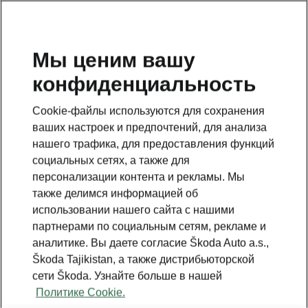
RU
Мы ценим вашу
конфиденциальность
This page is a supplementary page of the opening page.
Click the button to get back.
Cookie-файлы используются для сохранения
ваших настроек и предпочтений, для анализа
Get back to the opening page.
нашего трафика, для предоставления функций
социальных сетях, а также для
персонализации контента и рекламы. Мы
также делимся информацией об
использовании нашего сайта с нашими
партнерами по социальным сетям, рекламе и
аналитике. Вы даете согласие Škoda Auto a.s.,
Škoda Tajikistan, а также дистрибьюторской
сети Škoda. Узнайте больше в нашей
Политике Cookie.