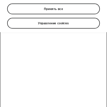
Принять все
Управление cookies
Škoda Octavia comfort
The same comfort as your
living room
The AGR-certified electrically adjustable
ergonomic driver and front-passenger seats