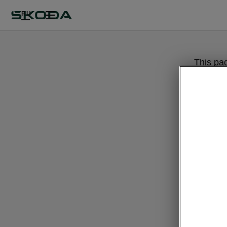
RU
This pa