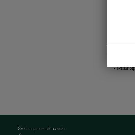
Per
• Progre
• Sport m
• Sport 
• Alumin
• Rear s
Škoda cправочный телефон