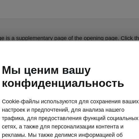
ge is a supplementary page of the opening page. Click th
to get back.
Мы ценим вашу
Get back to the opening page.
конфиденциальность
Cookie-файлы используются для сохранения ваших
настроек и предпочтений, для анализа нашего
трафика, для предоставления функций социальных
сетях, а также для персонализации контента и
рекламы. Мы также делимся информацией об