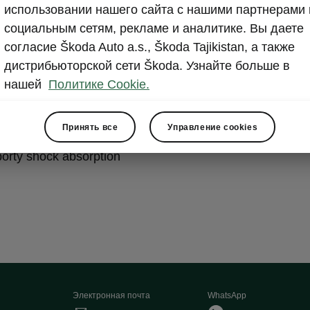
использовании нашего сайта с нашими партнерами 
formance
социальным сетям, рекламе и аналитике. Вы даете
согласие Škoda Auto a.s., Škoda Tajikistan, а также
дистрибьюторской сети Škoda. Узнайте больше в
ssive steering
нашей
Политике Cookie.
ultifunction steering wheel
suspension
Принять все
Управление cookies
ium pedals
porty shock absorption
Электронная почта
WhatsApp