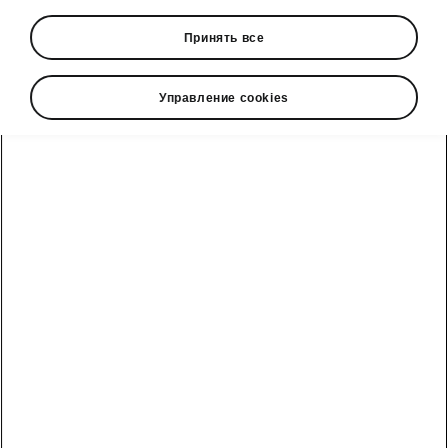
Принять все
Управление cookies
Škoda Octavia smart technology
KESSY
You
no longer need to be holding your key
in order to open and lock your car. The
advanced KESSY function
automatically
unlocks
the Octavia when you approach it with