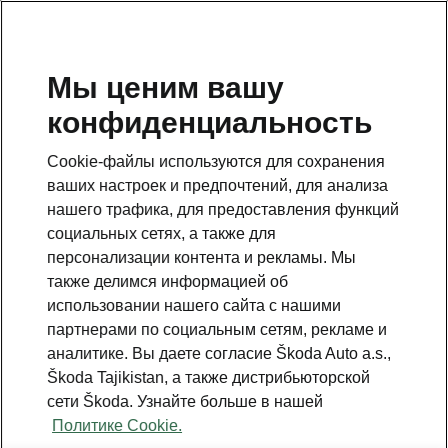
RU
Мы ценим вашу
конфиденциальность
This page is a supplementary page of the opening page.
Click the button to get back.
Cookie-файлы используются для сохранения
ваших настроек и предпочтений, для анализа
Get back to the opening page.
нашего трафика, для предоставления функций
социальных сетях, а также для
персонализации контента и рекламы. Мы
также делимся информацией об
использовании нашего сайта с нашими
партнерами по социальным сетям, рекламе и
аналитике. Вы даете согласие Škoda Auto a.s.,
Škoda Tajikistan, а также дистрибьюторской
сети Škoda. Узнайте больше в нашей
Политике Cookie.